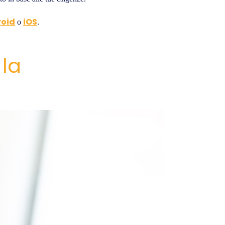
oid
iOS
o
.
 la