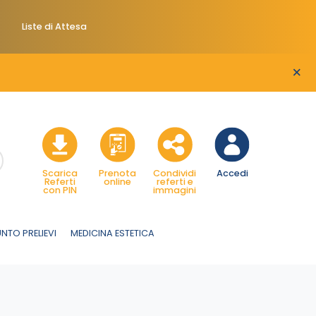
Liste di Attesa
×
Scarica
Prenota
Condividi
Accedi
Referti
online
referti e
con PIN
immagini
NTO PRELIEVI
MEDICINA ESTETICA