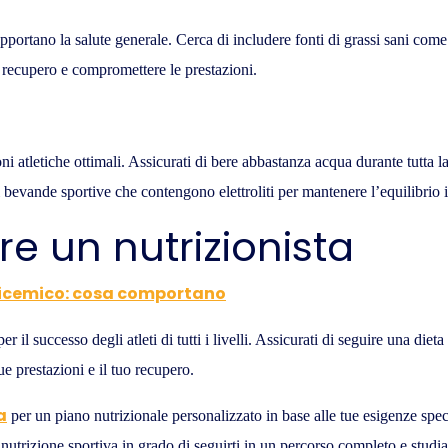
pportano la salute generale. Cerca di includere fonti di grassi sani come 
il recupero e compromettere le prestazioni.
ni atletiche ottimali. Assicurati di bere abbastanza acqua durante tutta l
bevande sportive che contengono elettroliti per mantenere l’equilibrio id
e un nutrizionista
glicemico: cosa comportano
il successo degli atleti di tutti i livelli. Assicurati di seguire una dieta
ue prestazioni e il tuo recupero.
a
per un piano nutrizionale personalizzato in base alle tue esigenze spec
utrizione sportiva in grado di seguirti in un percorso completo e studiat