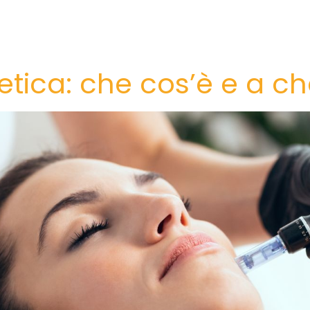
etica: che cos’è e a c