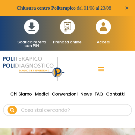
×
Chiusura centro Politerapico
dal 01/08 al 23/08
Scarica referti
Prenota online
Accedi
con PIN
RADIOLOGIA DIAGNOSTICA
VISITE SPECIALISTICHE
TERAPIA FISICA RIABILITATIVA ONDE D’URTO
Chi Siamo
Medici
Convenzioni
News
FAQ
Contatti