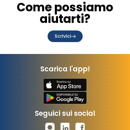
Come possiamo
aiutarti?
Scrivici
Scarica l'app!
Seguici sui social