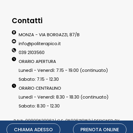
Contatti
MONZA - VIA BORGAZZI, 87/B
info@politerapico.it
039 2103560
ORARIO APERTURA
Lunedì - Venerdì: 7.15 - 19.00 (continuato)
Sabato: 7.15 - 12.30
ORARIO CENTRALINO
Lunedì - Venerdì: 8.30 - 18.30 (continuato)
Sabato: 8.30 - 12.30
P.IVA: 00809530967 | C.F. 05926710152 | DESIGNED BY
CHIAMA ADESSO
PRENOTA ONLINE
LU3G.IT
|
Privacy Policy
|
Cookie Policy