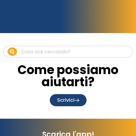
Come possiamo
aiutarti?
Scrivici
Scarica l'app!