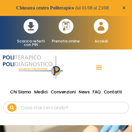
×
Chiusura centro Politerapico
dal 01/08 al 23/08
Scarica referti
Prenota online
Accedi
con PIN
RADIOLOGIA DIAGNOSTICA
VISITE SPECIALISTICHE
TERAPIA FISICA RIABILITATIVA ONDE D’URTO
Chi Siamo
Medici
Convenzioni
News
FAQ
Contatti