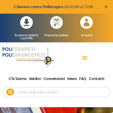
×
Chiusura centro Politerapico
dal 01/08 al 23/08
Scarica referti
Prenota online
Accedi
con PIN
RADIOLOGIA DIAGNOSTICA
VISITE SPECIALISTICHE
TERAPIA FISICA RIABILITATIVA ONDE D’URTO
Chi Siamo
Medici
Convenzioni
News
FAQ
Contatti