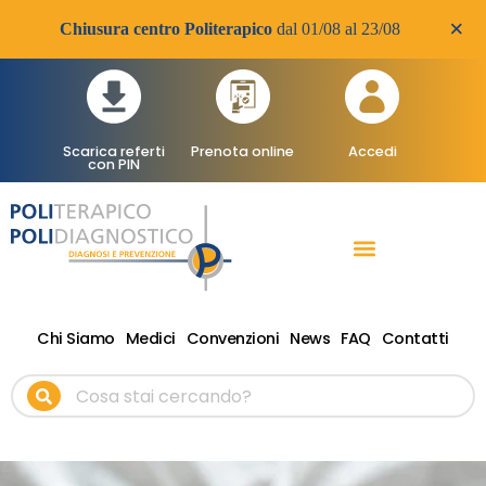
×
Chiusura centro Politerapico
dal 01/08 al 23/08
Scarica referti
Prenota online
Accedi
con PIN
RADIOLOGIA DIAGNOSTICA
VISITE SPECIALISTICHE
TERAPIA FISICA RIABILITATIVA ONDE D’URTO
Chi Siamo
Medici
Convenzioni
News
FAQ
Contatti