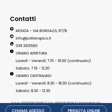
Contatti
MONZA - VIA BORGAZZI, 87/B
info@politerapico.it
039 2103560
ORARIO APERTURA
Lunedì - Venerdì: 7.15 - 19.00 (continuato)
Sabato: 7.15 - 12.30
ORARIO CENTRALINO
Lunedì - Venerdì: 8.30 - 18.30 (continuato)
Sabato: 8.30 - 12.30
P.IVA: 00809530967 | C.F. 05926710152 | DESIGNED BY
CHIAMA ADESSO
PRENOTA ONLINE
LU3G.IT
|
Privacy Policy
|
Cookie Policy