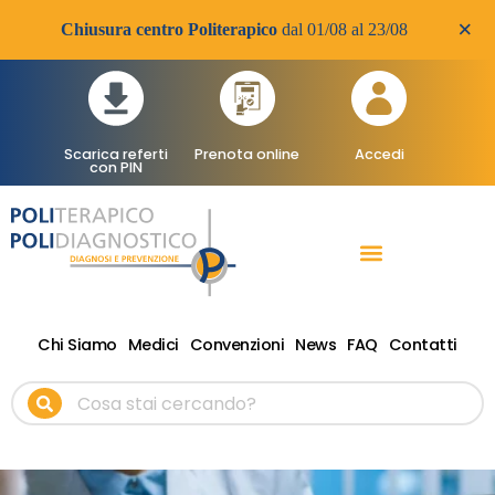
×
Chiusura centro Politerapico
dal 01/08 al 23/08
Scarica referti
Prenota online
Accedi
con PIN
RADIOLOGIA DIAGNOSTICA
VISITE SPECIALISTICHE
TERAPIA FISICA RIABILITATIVA ONDE D’URTO
Chi Siamo
Medici
Convenzioni
News
FAQ
Contatti