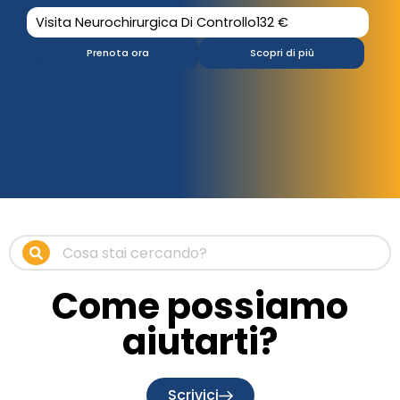
Visita Neurochirurgica Di Controllo
132 €
Prenota ora
Scopri di più
Come possiamo
aiutarti?
Scrivici