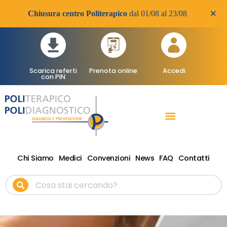
×
Chiusura centro Politerapico
dal 01/08 al 23/08
Scarica referti
Prenota online
Accedi
con PIN
RADIOLOGIA DIAGNOSTICA
VISITE SPECIALISTICHE
TERAPIA FISICA RIABILITATIVA ONDE D’URTO
Chi Siamo
Medici
Convenzioni
News
FAQ
Contatti