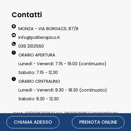
Contatti
MONZA - VIA BORGAZZI, 87/B
info@politerapico.it
039 2103560
ORARIO APERTURA
Lunedì - Venerdì: 7.15 - 19.00 (continuato)
Sabato: 7.15 - 12.30
ORARIO CENTRALINO
Lunedì - Venerdì: 8.30 - 18.30 (continuato)
Sabato: 8.30 - 12.30
P.IVA: 00809530967 | C.F. 05926710152 | DESIGNED BY
CHIAMA ADESSO
PRENOTA ONLINE
LU3G.IT
|
Privacy Policy
|
Cookie Policy