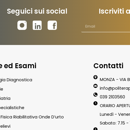
Seguici sui social
Iscriviti
te ed Esami
Contatti
MONZA - VIA B
gia Diagnostica
info@politerap
ie
039 2103560
atria
ORARIO APERT
pecialistiche
Lunedì - Vener
Fisica Riabilitativa Onde D’urto
Sabato: 7.15 - 
elievi