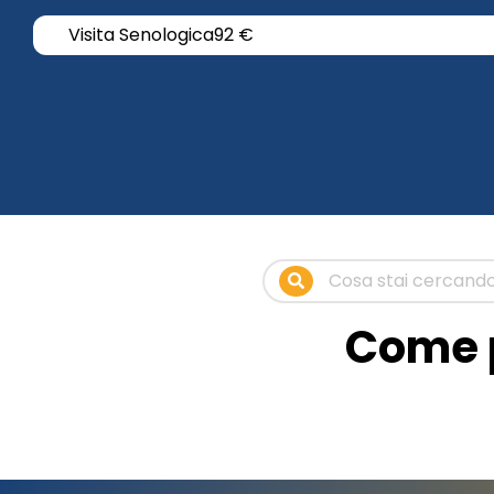
Visita Senologica
92 €
Come p