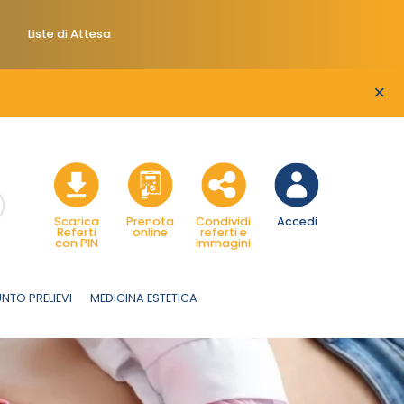
Liste di Attesa
×
Scarica
Prenota
Condividi
Accedi
Referti
online
referti e
con PIN
immagini
NTO PRELIEVI
MEDICINA ESTETICA