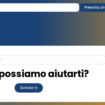
Prenota or
ossiamo aiutarti?
Scrivici