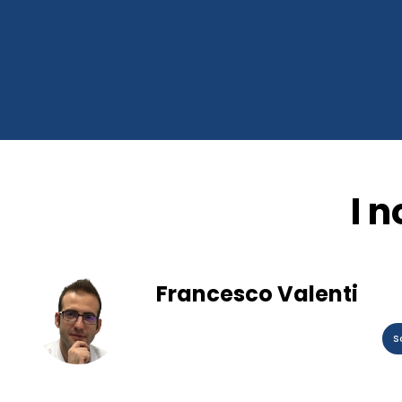
I n
Francesco Valenti
S