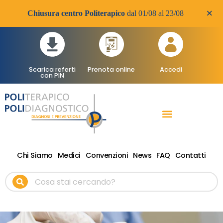
×
Chiusura centro Politerapico
dal 01/08 al 23/08
Scarica referti
Prenota online
Accedi
con PIN
RADIOLOGIA DIAGNOSTICA
VISITE SPECIALISTICHE
TERAPIA FISICA RIABILITATIVA ONDE D’URTO
Chi Siamo
Medici
Convenzioni
News
FAQ
Contatti