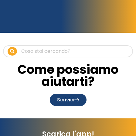
Come possiamo
aiutarti?
Scrivici
Scarica l'app!