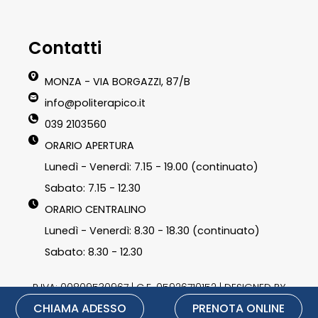
Contatti
MONZA - VIA BORGAZZI, 87/B
info@politerapico.it
039 2103560
ORARIO APERTURA
Lunedì - Venerdì: 7.15 - 19.00 (continuato)
Sabato: 7.15 - 12.30
ORARIO CENTRALINO
Lunedì - Venerdì: 8.30 - 18.30 (continuato)
Sabato: 8.30 - 12.30
P.IVA: 00809530967 | C.F. 05926710152 | DESIGNED BY
CHIAMA ADESSO
PRENOTA ONLINE
LU3G.IT
|
Privacy Policy
|
Cookie Policy