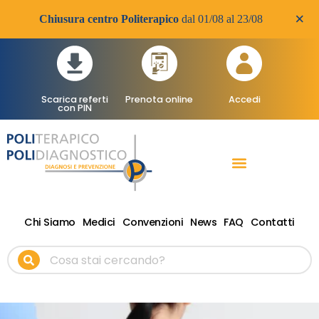
×
Chiusura centro Politerapico
dal 01/08 al 23/08
Scarica referti
Prenota online
Accedi
con PIN
RADIOLOGIA DIAGNOSTICA
VISITE SPECIALISTICHE
TERAPIA FISICA RIABILITATIVA ONDE D’URTO
Chi Siamo
Medici
Convenzioni
News
FAQ
Contatti