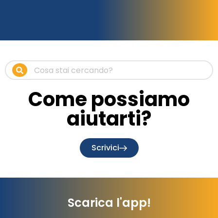
Come possiamo
aiutarti?
Scrivici
Scarica l'app!