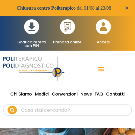
×
Chiusura centro Politerapico
dal 01/08 al 23/08
Scarica referti
Prenota online
Accedi
con PIN
RADIOLOGIA DIAGNOSTICA
VISITE SPECIALISTICHE
TERAPIA FISICA RIABILITATIVA ONDE D’URTO
Chi Siamo
Medici
Convenzioni
News
FAQ
Contatti