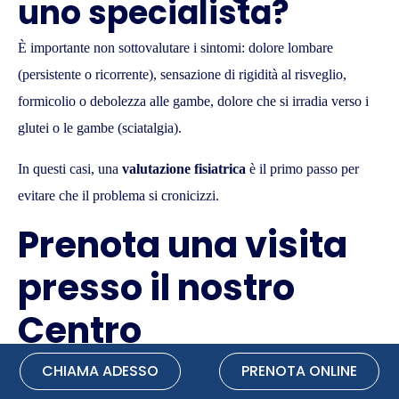
uno specialista?
È importante non sottovalutare i sintomi: dolore lombare
(persistente o ricorrente), sensazione di rigidità al risveglio,
formicolio o debolezza alle gambe, dolore che si irradia verso i
glutei o le gambe (sciatalgia).
In questi casi, una
valutazione fisiatrica
è il primo passo per
evitare che il problema si cronicizzi.
Prenota una visita
presso il nostro
Centro
CHIAMA ADESSO
PRENOTA ONLINE
Un
intervento specialistico mirato
, una corretta educazione
posturale e uno stile di vita attivo sono fondamentali per