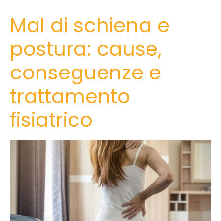
Mal di schiena e
postura: cause,
conseguenze e
trattamento
fisiatrico