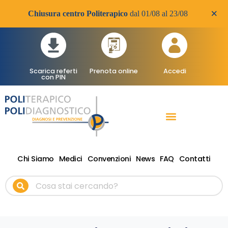
×
Chiusura centro Politerapico
dal 01/08 al 23/08
Scarica referti
Prenota online
Accedi
con PIN
RADIOLOGIA DIAGNOSTICA
VISITE SPECIALISTICHE
TERAPIA FISICA RIABILITATIVA ONDE D’URTO
Chi Siamo
Medici
Convenzioni
News
FAQ
Contatti