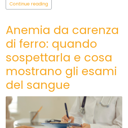
Continue reading
Anemia da carenza
di ferro: quando
sospettarla e cosa
mostrano gli esami
del sangue