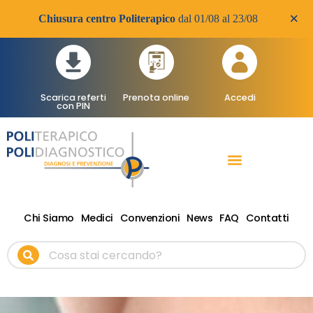
×
Chiusura centro Politerapico
dal 01/08 al 23/08
Scarica referti
Prenota online
Accedi
con PIN
RADIOLOGIA DIAGNOSTICA
VISITE SPECIALISTICHE
TERAPIA FISICA RIABILITATIVA ONDE D’URTO
Chi Siamo
Medici
Convenzioni
News
FAQ
Contatti