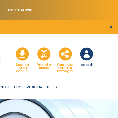
Liste di Attesa
×
Scarica
Prenota
Condividi
Accedi
Referti
online
referti e
con PIN
immagini
NTO PRELIEVI
MEDICINA ESTETICA