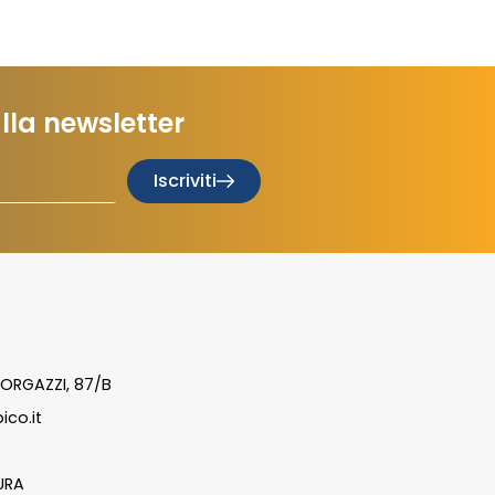
 alla newsletter
Iscriviti
ORGAZZI, 87/B
ico.it
URA