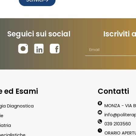
Seguici sui social
Iscriviti
te ed Esami
Contatti
MONZA - VIA B
gia Diagnostica
info@politerap
ie
039 2103560
atria
ORARIO APERT
pecialistiche