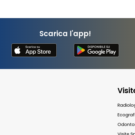
Scarica l'app!
Visi
Radiolo
Ecograf
Odontoi
Visite S