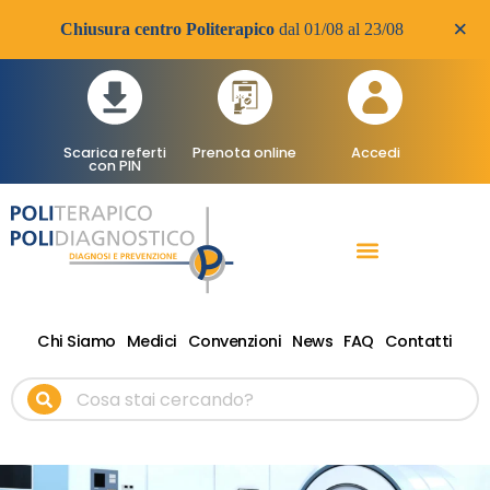
×
Chiusura centro Politerapico
dal 01/08 al 23/08
Scarica referti
Prenota online
Accedi
con PIN
RADIOLOGIA DIAGNOSTICA
VISITE SPECIALISTICHE
TERAPIA FISICA RIABILITATIVA ONDE D’URTO
Chi Siamo
Medici
Convenzioni
News
FAQ
Contatti