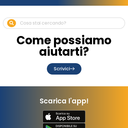
Come possiamo
aiutarti?
Scrivici
Scarica l'app!