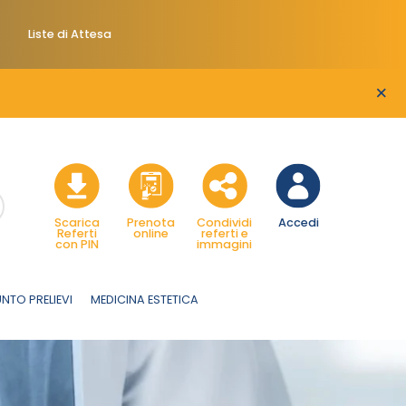
Liste di Attesa
×
Scarica
Prenota
Condividi
Accedi
Referti
online
referti e
con PIN
immagini
NTO PRELIEVI
MEDICINA ESTETICA