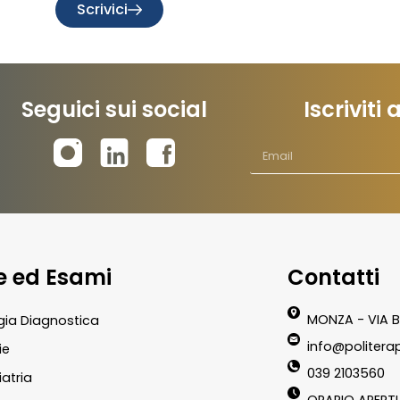
Scrivici
Seguici sui social
Iscriviti
te ed Esami
Contatti
MONZA - VIA B
gia Diagnostica
info@politerap
ie
039 2103560
atria