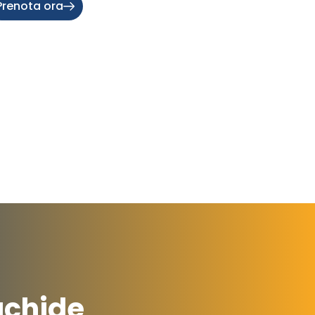
Prenota ora
achide