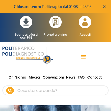
×
Chiusura centro Politerapico
dal 01/08 al 23/08
Scarica referti
Prenota online
Accedi
con PIN
RADIOLOGIA DIAGNOSTICA
VISITE SPECIALISTICHE
TERAPIA FISICA RIABILITATIVA ONDE D’URTO
Chi Siamo
Medici
Convenzioni
News
FAQ
Contatti