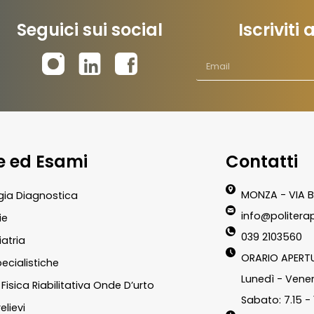
Seguici sui social
Iscriviti
te ed Esami
Contatti
MONZA - VIA B
gia Diagnostica
info@politerap
ie
039 2103560
atria
ORARIO APERT
pecialistiche
Lunedì - Vener
Fisica Riabilitativa Onde D’urto
Sabato: 7.15 - 
elievi