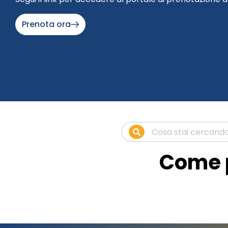
Prenota ora
Come p