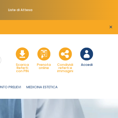
Liste di Attesa
×
Scarica
Prenota
Condividi
Accedi
Referti
online
referti e
con PIN
immagini
NTO PRELIEVI
MEDICINA ESTETICA