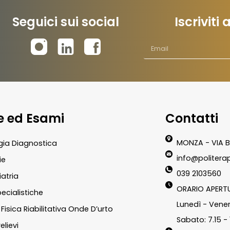
Seguici sui social
Iscriviti
te ed Esami
Contatti
MONZA - VIA B
gia Diagnostica
info@politerap
ie
039 2103560
atria
ORARIO APERT
pecialistiche
Lunedì - Vener
Fisica Riabilitativa Onde D’urto
Sabato: 7.15 - 
elievi