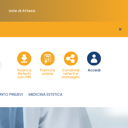
Liste di Attesa
×
Scarica
Prenota
Condividi
Accedi
Referti
online
referti e
con PIN
immagini
NTO PRELIEVI
MEDICINA ESTETICA