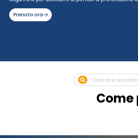
Prenota ora
Come p