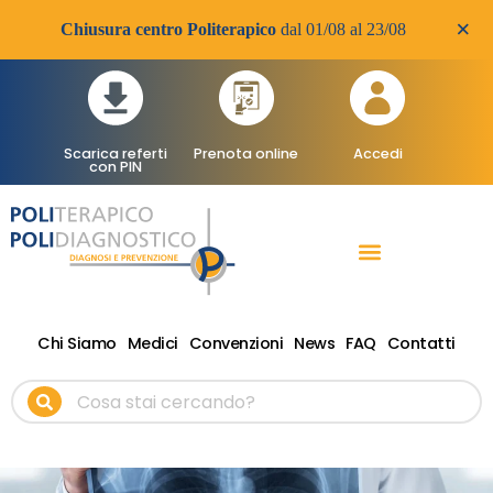
×
Chiusura centro Politerapico
dal 01/08 al 23/08
Scarica referti
Prenota online
Accedi
con PIN
RADIOLOGIA DIAGNOSTICA
VISITE SPECIALISTICHE
TERAPIA FISICA RIABILITATIVA ONDE D’URTO
Chi Siamo
Medici
Convenzioni
News
FAQ
Contatti