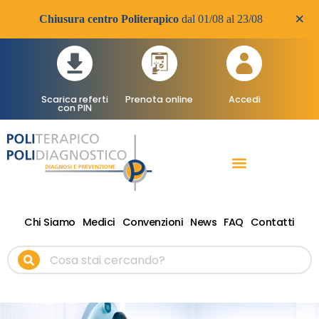
×
Chiusura centro Politerapico
dal 01/08 al 23/08
Scarica referti
Prenota online
Accedi
con PIN
RADIOLOGIA DIAGNOSTICA
VISITE SPECIALISTICHE
TERAPIA FISICA RIABILITATIVA ONDE D’URTO
Chi Siamo
Medici
Convenzioni
News
FAQ
Contatti