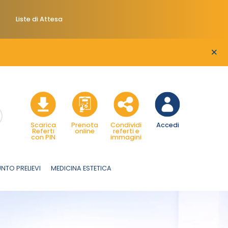
Liste di Attesa
×
Scarica
Prenota
Condividi
Accedi
Referti
online
referti e
con PIN
immagini
NTO PRELIEVI
MEDICINA ESTETICA