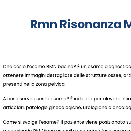
Rmn Risonanza M
Che cos’è l’esame RMN bacino? È un esame diagnostico 
ottenere immagini dettagliate delle strutture ossee, arti
presenti nella zona pelvica.
A cosa serve questo esame? È indicato per rilevare infia
articolari, patologie ginecologiche, urologiche o oncolog
Come si svolge l’esame? Il paziente viene posizionato su 
macchinario RM. Viene eseguita una prima fase senza me