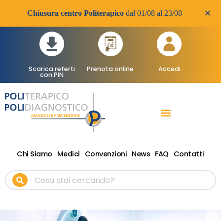
×
Chiusura centro Politerapico
dal 01/08 al 23/08
Scarica referti
Prenota online
Accedi
con PIN
RADIOLOGIA DIAGNOSTICA
VISITE SPECIALISTICHE
TERAPIA FISICA RIABILITATIVA ONDE D’URTO
Chi Siamo
Medici
Convenzioni
News
FAQ
Contatti