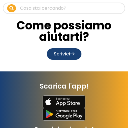
Come possiamo
aiutarti?
Scrivici
Scarica l'app!