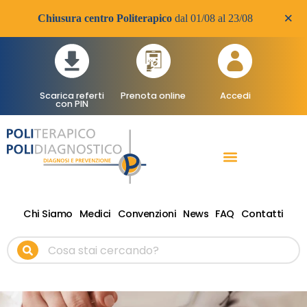
×
Chiusura centro Politerapico
dal 01/08 al 23/08
Scarica referti
Prenota online
Accedi
con PIN
RADIOLOGIA DIAGNOSTICA
VISITE SPECIALISTICHE
TERAPIA FISICA RIABILITATIVA ONDE D’URTO
Chi Siamo
Medici
Convenzioni
News
FAQ
Contatti