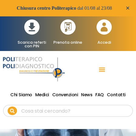
×
Chiusura centro Politerapico
dal 01/08 al 23/08
Scarica referti
Prenota online
Accedi
con PIN
RADIOLOGIA DIAGNOSTICA
VISITE SPECIALISTICHE
TERAPIA FISICA RIABILITATIVA ONDE D’URTO
Chi Siamo
Medici
Convenzioni
News
FAQ
Contatti