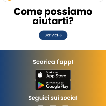
Come possiamo
aiutarti?
Scrivici
Scarica l'app!
Seguici sui social