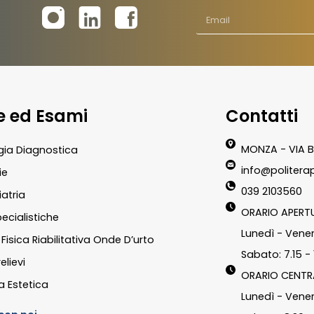
te ed Esami
Contatti
MONZA - VIA B
gia Diagnostica
info@politerap
ie
039 2103560
atria
ORARIO APERT
pecialistiche
Lunedì - Vener
Fisica Riabilitativa Onde D’urto
Sabato: 7.15 - 
elievi
ORARIO CENTR
a Estetica
Lunedì - Vener