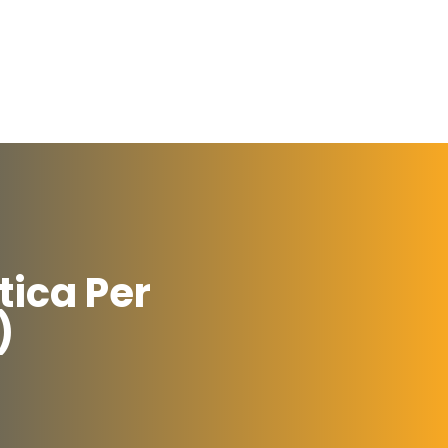
tica Per
)