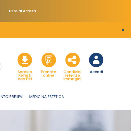
Liste di Attesa
×
Scarica
Prenota
Condividi
Accedi
Referti
online
referti e
con PIN
immagini
NTO PRELIEVI
MEDICINA ESTETICA