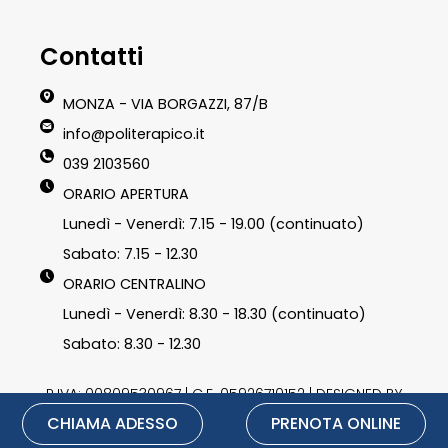
Contatti
MONZA - VIA BORGAZZI, 87/B
info@politerapico.it
039 2103560
ORARIO APERTURA
Lunedì - Venerdì: 7.15 - 19.00 (continuato)
Sabato: 7.15 - 12.30
ORARIO CENTRALINO
Lunedì - Venerdì: 8.30 - 18.30 (continuato)
Sabato: 8.30 - 12.30
P.IVA: 00809530967 | C.F. 05926710152 | DESIGNED BY
CHIAMA ADESSO
PRENOTA ONLINE
LU3G.IT
|
Privacy Policy
|
Cookie Policy