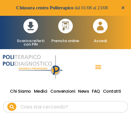
×
Chiusura centro Politerapico
dal 01/08 al 23/08
Scarica referti
Prenota online
Accedi
con PIN
RADIOLOGIA DIAGNOSTICA
VISITE SPECIALISTICHE
TERAPIA FISICA RIABILITATIVA ONDE D’URTO
Chi Siamo
Medici
Convenzioni
News
FAQ
Contatti