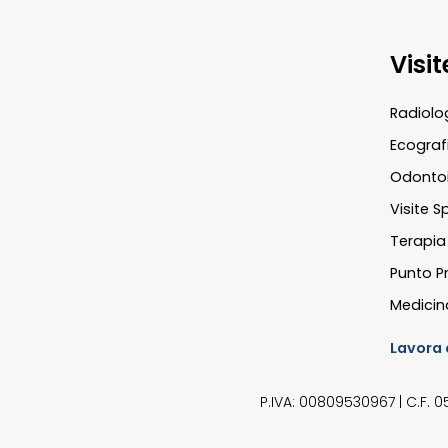
Visi
Radiolo
Ecograf
Odontoi
Visite S
Terapia 
Punto Pr
Medicin
Lavora 
P.IVA: 00809530967 | C.F. 