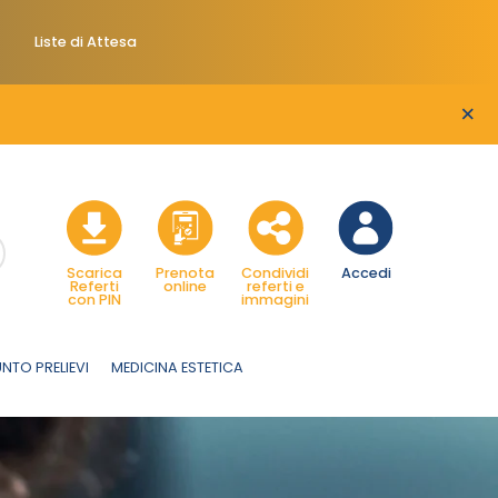
Liste di Attesa
×
Scarica
Prenota
Condividi
Accedi
Referti
online
referti e
con PIN
immagini
NTO PRELIEVI
MEDICINA ESTETICA