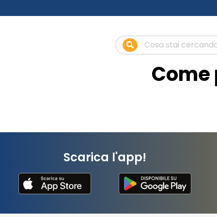
Come p
Scarica l'app!