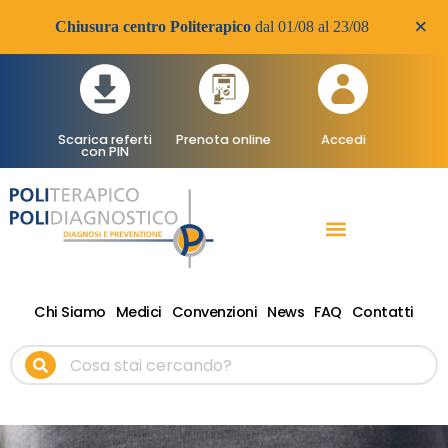
×
Chiusura centro Politerapico
dal 01/08 al 23/08
Scarica referti
Prenota online
Accedi
con PIN
RADIOLOGIA DIAGNOSTICA
VISITE SPECIALISTICHE
TERAPIA FISICA RIABILITATIVA ONDE D’URTO
Chi Siamo
Medici
Convenzioni
News
FAQ
Contatti