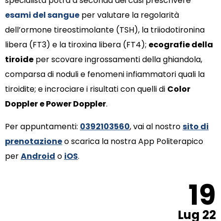
specialista potrà a seconda dei casi prescrivere
esami del sangue
per valutare la regolarità
dell’ormone tireostimolante (TSH), la triiodotironina
libera (FT3) e la tiroxina libera (FT4);
ecografie della
tiroide
per scovare ingrossamenti della ghiandola,
comparsa di noduli e fenomeni infiammatori quali la
tiroidite; e incrociare i risultati con quelli di
Color
Doppler e Power Doppler
.
Per appuntamenti:
0392103560
, vai al nostro
sito di
prenotazione
o scarica la nostra App Politerapico
per
Android
o
iOS
.
19
Lug 22