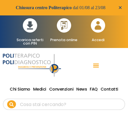
×
Chiusura centro Politerapico
dal 01/08 al 23/08
Scarica referti
Prenota online
Accedi
con PIN
RADIOLOGIA DIAGNOSTICA
VISITE SPECIALISTICHE
TERAPIA FISICA RIABILITATIVA ONDE D’URTO
Chi Siamo
Medici
Convenzioni
News
FAQ
Contatti