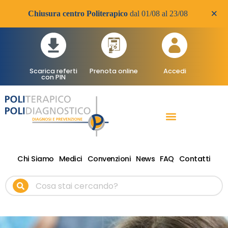
×
Chiusura centro Politerapico
dal 01/08 al 23/08
Scarica referti
Prenota online
Accedi
con PIN
RADIOLOGIA DIAGNOSTICA
VISITE SPECIALISTICHE
TERAPIA FISICA RIABILITATIVA ONDE D’URTO
Chi Siamo
Medici
Convenzioni
News
FAQ
Contatti