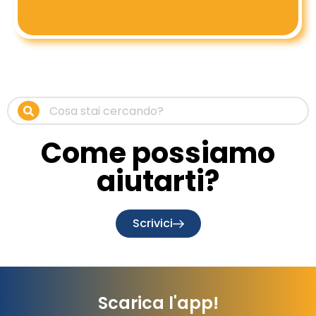
Come possiamo
aiutarti?
Scrivici
Scarica l'app!