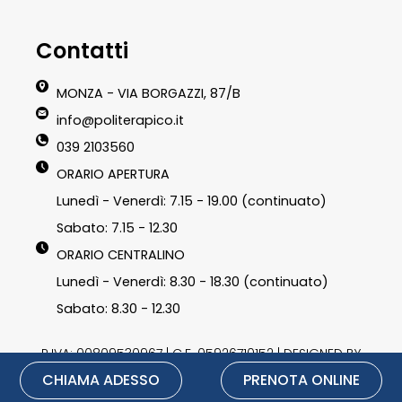
Contatti
MONZA - VIA BORGAZZI, 87/B
info@politerapico.it
039 2103560
ORARIO APERTURA
Lunedì - Venerdì: 7.15 - 19.00 (continuato)
Sabato: 7.15 - 12.30
ORARIO CENTRALINO
Lunedì - Venerdì: 8.30 - 18.30 (continuato)
Sabato: 8.30 - 12.30
P.IVA: 00809530967 | C.F. 05926710152 | DESIGNED BY
CHIAMA ADESSO
PRENOTA ONLINE
LU3G.IT
|
Privacy Policy
|
Cookie Policy