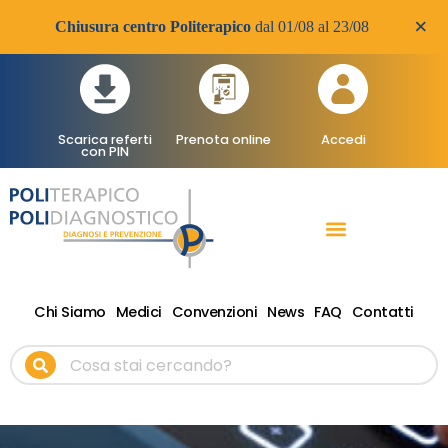
×
Chiusura centro Politerapico
dal 01/08 al 23/08
Scarica referti
Prenota online
Accedi
con PIN
RADIOLOGIA DIAGNOSTICA
VISITE SPECIALISTICHE
TERAPIA FISICA RIABILITATIVA ONDE D’URTO
Chi Siamo
Medici
Convenzioni
News
FAQ
Contatti