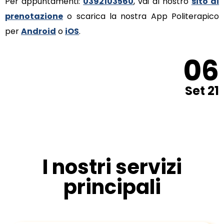
Per appuntamenti:
0392103560
, vai al nostro
sito di
prenotazione
o scarica la nostra App Politerapico
per
Android
o
iOS
.
06
Set 21
I nostri servizi
principali